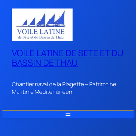
Aller
au
contenu
VOILE LATINE DE SETE ET DU
BASSIN DE THAU
Chantier naval de la Plagette – Patrimoine
Maritime Méditerranéen