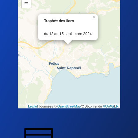
−
×
Trophée des lions
du 13 au 15 septembre 2024
Leaflet
| données ©
OpenStreetMap
/ODbL - rendu
VOYAGER