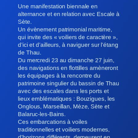
Une manifestation biennale en
alternance et en relation avec Escale à
Sète.
Un évènement patrimonial maritime,
qui invite des « voiliers de caractère »,
d’ici et d’ailleurs, à naviguer sur l’étang
de Thau.
Du mercredi 23 au dimanche 27 juin,
des navigations en flottilles amèneront
les équipages à la rencontre du
patrimoine singulier du bassin de Thau
avec des escales dans les ports et
lieux emblématiques : Bouzigues, les
Onglous, Marseillan, Mèze, Sète et
Balaruc-les-Bains.
Ces embarcations à voiles
traditionnelles et voiliers modernes,
d’horizons différents, demeurent en