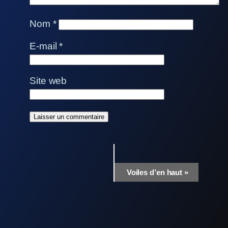
Nom
*
E-mail
*
Site web
Navigation
Voiles d’en haut
»
Évènement