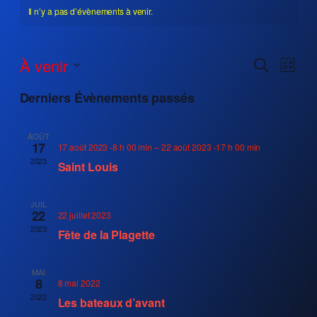
Il n’y a pas d’évènements à venir.
Reche
Navi
À venir
Recherche
Liste
de
et
Sélectionnez
vues
Derniers Évènements passés
une
Évèn
naviga
date.
de
AOÛT
17
17 août 2023 -8 h 00 min
–
22 août 2023 -17 h 00 min
vues
2023
Saint Louis
Évène
JUIL
22
22 juillet 2023
2023
Fête de la Plagette
MAI
8
8 mai 2022
2022
Les bateaux d’avant